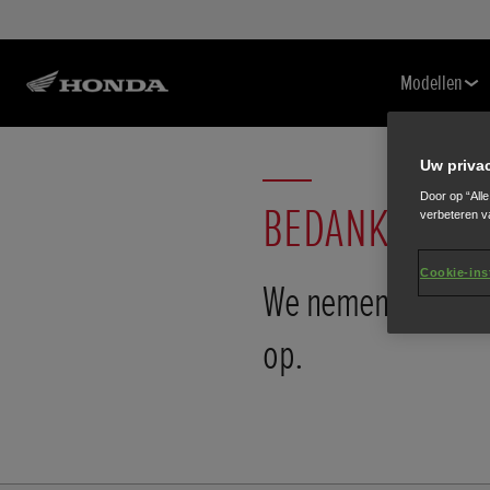
Modellen
Uw priva
Door op “All
BEDANKT
verbeteren v
Cookie-ins
We nemen spoedig 
op.