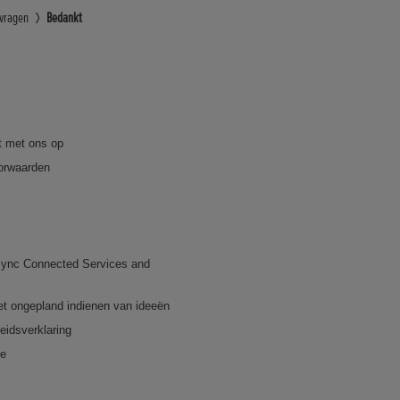
vragen
Bedankt
 met ons op
orwaarden
ync Connected Services and
et ongepland indienen van ideeën
eidsverklaring
re