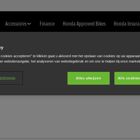
Accessoires
Finance
Honda Approved Bikes
Honda Insura
cy
e cookies accepteren” te klikken gaat u akkoord met het opslaan van cookies op uw apparaat
an websitenavigatie, het analyseren van websitegebruik en om ons te helpen bij onze market
tellingen
Alles afwijzen
Alle cookie
contact met je