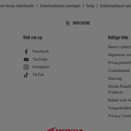
ouw Honda onderhouden
Onderhoudsbeurt aanvragen
Veilig
Onderhoudsbeurt aan
BROCHURE
Vind ons op
Nuttige links
Neem contact
Facebook
Algemene vo
YouTube
Privacybeleid
Instagram
Cookiebeleid
TikTok
Sitemap
Honda RoadS
Products
Beleid voor h
Toegankelijkh
Privacy Cent