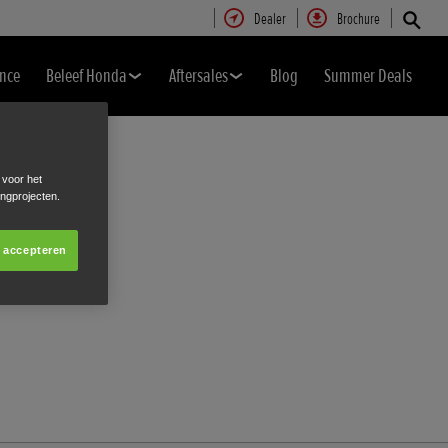
Dealer
Brochure
nce
Beleef Honda
Aftersales
Blog
Summer Deals
 voor het
ingprojecten.
s accepteren