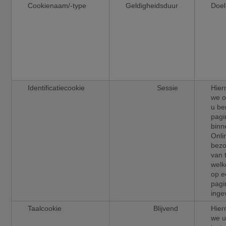
Cookienaam/-type
Geldigheidsduur
Doel
Identificatiecookie
Sessie
Hie
we o
u be
pagi
bin
Onli
bezo
van 
welk
op e
pagi
inge
Taalcookie
Blijvend
Hie
we u