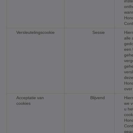
inst
ont
wann
Hond
Cont
Versleutelingscookie
Sessie
Hier
alle 
gedo
een
gehe
verg
geh
vers
deze
Hond
over
Acceptatie van
Blijvend
Hie
cookies
we v
u he
cook
Hond
Cont
geac