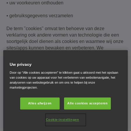
• uw voorkeuren onthouden
• gebruiksgegevens verzamelen
De term "cookies" omvat ten behoeve van deze
verklaring ook andere vormen van technologie die een
soortgelijk doel dienen als cookies en waarmee wij onze
sites/apps kunnen bewaken en verbeteren. We
gebruiken bijvoorbeeld "
web beacons
" op onze
website/apps. Web beacons zijn elektronische beelden
Uw privacy
die worden gebruikt om cookies over te dragen,
Door op “Alle cookies accepteren” te klikken gaat u akkoord met het opslaan
bezoeken te tellen, het gebruik van de site te begrijpen,
van cookies op uw apparaat voor het verbeteren van websitenavigatie, het
en om te laten weten of een e-mail is geopend en of
analyseren van websitegebruik en om ons te helpen bij onze
hierop is gereageerd.
marketingprojecten.
Alles afwijzen
Alle cookies accepteren
Waarvoor gebruikt Honda cookies?
Cookie-instellingen
Cookies stellen ons in staat om: