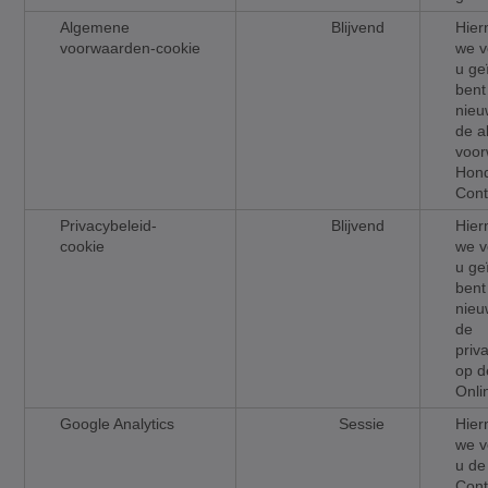
Algemene
Blijvend
Hie
voorwaarden-cookie
we v
u ge
bent
nieu
de 
voor
Hond
Cont
Privacybeleid-
Blijvend
Hie
cookie
we v
u ge
bent
nieu
de
priv
op 
Onli
Google Analytics
Sessie
Hie
we v
u de
Cont