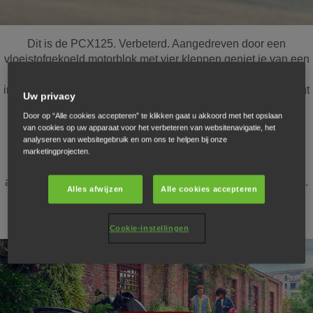
Dit is de PCX125. Verbeterd. Aangedreven door een
vloeistofgekoeld motorblok met vier kleppen geniet je van een
soepele acceleratie met een uiterst zuinig verbruik. De
intelligent vernieuwde styling toont futuristische lijnen en zorgt
Uw privacy
voor betere windbescherming. Het geoptimaliseerde
Door op “Alle cookies accepteren” te klikken gaat u akkoord met het opslaan
achterremsysteem zorgt voor betere stopkracht. De nieuwe
van cookies op uw apparaat voor het verbeteren van websitenavigatie, het
PCX125 DX is voorzien van een 5-inch TFT-scherm met
analyseren van websitegebruik en om ons te helpen bij onze
Honda RoadSync smartphoneconnectiviteit en intuïtief te
marketingprojecten.
bedienen via de stuurknoppen. Daarnaast is de vering
achteraan vernieuwd voor een nog soepelere rit door de stad.
Alles afwijzen
Alle cookies accepteren
Cookie-instellingen