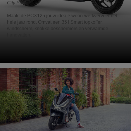
City Pack
Maakt de PCX125 jouw ideale woon-werkvervoer het
hele jaar rond. Omvat een 35 l Smart topkoffer,
windscherm, knokkelbeschermers en verwarmde
handvatten.