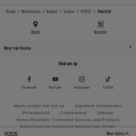
Honda
Motorfietsen
Aanbod
Scooter
PCX125
Overzicht
Dealer
Brochure
Meer van Honda
Vind ons op
Facebook
YouTube
Instagram
TikTok
Neem contact met ons op
Algemene voorwaarden
Privacybeleid
Cookiebeleid
Sitemap
Honda RoadSync Connected Services and Products
Beleid voor het ongepland indienen van ideeën
PCX125
Meer Opties
Toegankelijkheidsverklaring
Privacy Centre