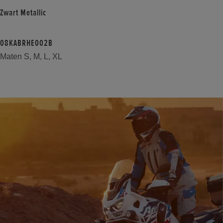
Zwart Metallic
08KABRHE002B
Maten S, M, L, XL