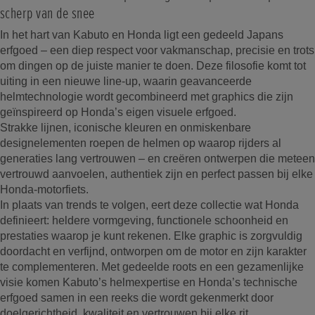
scherp van de snee
In het hart van Kabuto en Honda ligt een gedeeld Japans
erfgoed – een diep respect voor vakmanschap, precisie en trots
om dingen op de juiste manier te doen. Deze filosofie komt tot
uiting in een nieuwe line-up, waarin geavanceerde
helmtechnologie wordt gecombineerd met graphics die zijn
geïnspireerd op Honda’s eigen visuele erfgoed.
Strakke lijnen, iconische kleuren en onmiskenbare
designelementen roepen de helmen op waarop rijders al
generaties lang vertrouwen – en creëren ontwerpen die meteen
vertrouwd aanvoelen, authentiek zijn en perfect passen bij elke
Honda-motorfiets.
In plaats van trends te volgen, eert deze collectie wat Honda
definieert: heldere vormgeving, functionele schoonheid en
prestaties waarop je kunt rekenen. Elke graphic is zorgvuldig
doordacht en verfijnd, ontworpen om de motor en zijn karakter
te complementeren. Met gedeelde roots en een gezamenlijke
visie komen Kabuto’s helmexpertise en Honda’s technische
erfgoed samen in een reeks die wordt gekenmerkt door
doelgerichtheid, kwaliteit en vertrouwen bij elke rit.