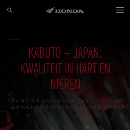
KABUTO – JAPAN:
KWALITEIT IN HART EN
NIEREN
Meesters in de kunst van het presteren. Een exclusief
gamma dat enkel bij Honda-verdelers wordt verkocht.