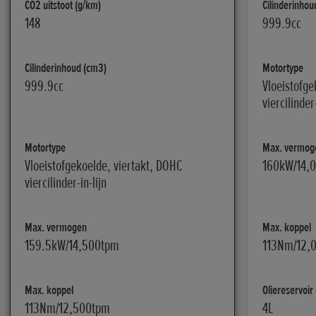
CO2 uitstoot (g/km)
Cilinderinhou
148
999.9cc
Cilinderinhoud (cm3)
Motortype
999.9cc
Vloeistofge
viercilinder-
Motortype
Max. vermog
Vloeistofgekoelde, viertakt, DOHC
160kW/14,
viercilinder-in-lijn
Max. vermogen
Max. koppel
159.5kW/14,500tpm
113Nm/12,
Max. koppel
Oliereservoir 
113Nm/12,500tpm
4L