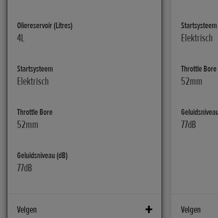
Oliereservoir (Litres)
Startsysteem
4L
Elektrisch
Startsysteem
Throttle Bore
Elektrisch
52mm
Throttle Bore
Geluidsniveau
52mm
77dB
Geluidsniveau (dB)
77dB
Velgen
Velgen