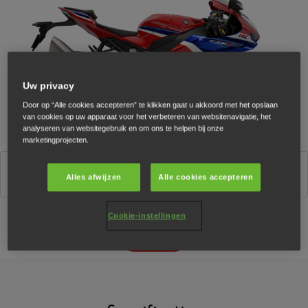
Uw privacy
Door op “Alle cookies accepteren” te klikken gaat u akkoord met het opslaan
van cookies op uw apparaat voor het verbeteren van websitenavigatie, het
analyseren van websitegebruik en om ons te helpen bij onze
marketingprojecten.
Grand Prix Red
Alles afwijzen
Alle cookies accepteren
Cookie-instellingen
Configurator