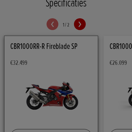
Specificaties
1
/
2
CBR1000RR-R Fireblade SP
CBR1000
€32.499
€26.099