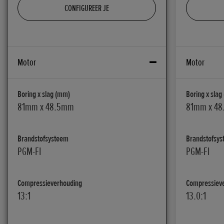
CONFIGUREER JE
Motor
Motor
Boring x slag (mm)
Boring x slag
81mm x 48.5mm
81mm x 4
Brandstofsysteem
Brandstofsy
PGM-FI
PGM-FI
Compressieverhouding
Compressiev
13:1
13.0:1