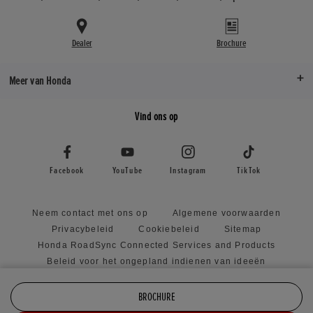
Rijklaargewicht (kg)
Dealer
Brochure
77kg
Wielbasis (mm)
Meer van Honda
106.5cm
Vind ons op
Facebook
YouTube
Instagram
TikTok
Neem contact met ons op
Algemene voorwaarden
Privacybeleid
Cookiebeleid
Sitemap
Honda RoadSync Connected Services and Products
Beleid voor het ongepland indienen van ideeën
Toegankelijkheidsverklaring
Privacy Centre
BROCHURE