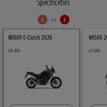
Specificaties
1
/
3
NX500 E-Clutch 2026
NX500 2
€8.499
€7.999