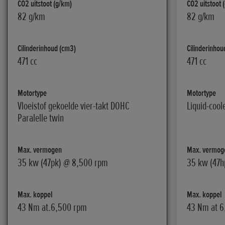
CO2 uitstoot (g/km)
CO2 uitstoot 
82 g/km
82 g/km
Cilinderinhoud (cm3)
Cilinderinhou
471 cc
471 cc
Motortype
Motortype
Vloeistof gekoelde vier-takt DOHC
Liquid-cool
Paralelle twin
Max. vermogen
Max. vermog
35 kw (47pk) @ 8,500 rpm
35 kw (47h
Max. koppel
Max. koppel
43 Nm at.6,500 rpm
43 Nm at 