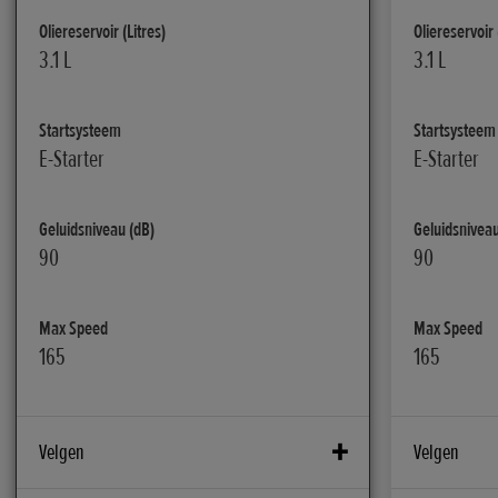
Oliereservoir (Litres)
Oliereservoir 
3.1 L
3.1 L
Startsysteem
Startsysteem
E-Starter
E-Starter
Geluidsniveau (dB)
Geluidsniveau
90
90
Max Speed
Max Speed
165
165
Velgen
Velgen