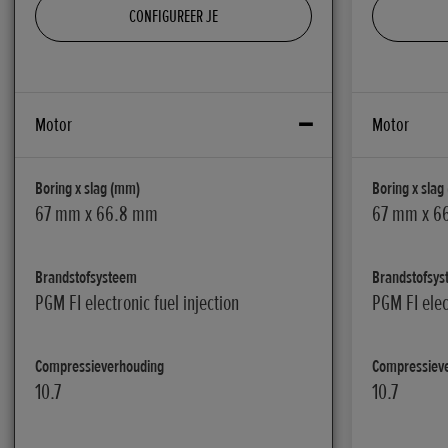
CONFIGUREER JE
Motor
Motor
Boring x slag (mm)
Boring x slag
67 mm x 66.8 mm
67 mm x 6
Brandstofsysteem
Brandstofsy
PGM FI electronic fuel injection
PGM FI elec
Compressieverhouding
Compressiev
10.7
10.7