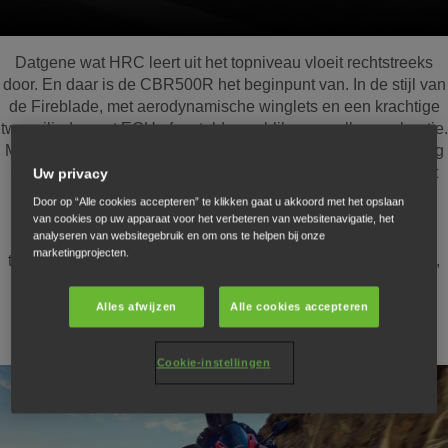
Datgene wat HRC leert uit het topniveau vloeit rechtstreeks
door. En daar is de CBR500R het beginpunt van. In de stijl van
de Fireblade, met aerodynamische winglets en een krachtige
tweecilinder met ECU afgesteld voor bliksemsnelle acceleratie.
Met de E-Clutch kan je soepel schakelen zonder de koppeling
te gebruiken voor extra performantie. Het chassis is uitgerust
Uw privacy
met USD-voorvorkpoten van Showa en dubbele radiaal
Door op “Alle cookies accepteren” te klikken gaat u akkoord met het opslaan
gemonteerde remklauwen. Een TFT-scherm met volledige
van cookies op uw apparaat voor het verbeteren van websitenavigatie, het
analyseren van websitegebruik en om ons te helpen bij onze
connectiviteit en HSTC-gripcontrole voegt een extra snufje
marketingprojecten.
technologie toe. Op en top rijplezier gegarandeerd in de stad,
op het platteland en op het circuit.
Alles afwijzen
Alle cookies accepteren
Cookie-instellingen