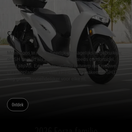
SH125
Moeiteloos te rijden, heerlijk om dagelijks te gebruiken:
de SH floreert als stadsvervoer. Steeds comfortabel,
altijd stijlvol. Een nieuw verfijnd ontwerp met nieuwe
LED-koplampen en een TFT-display maken de SH125
nog gebruiksvriendelijker voor elke rit.
Ontdek
2026 Forza-familie