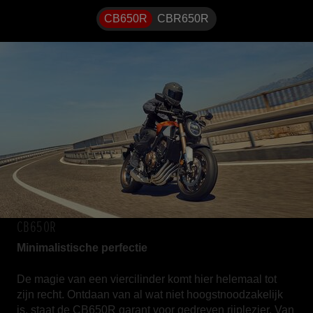
CB650R
CBR650R
CB650R
Minimalistische perfectie
De magie van een viercilinder komt hier helemaal tot
zijn recht. Ontdaan van al wat niet hoogstnoodzakelijk
is, staat de CB650R garant voor gedreven rijplezier. Van