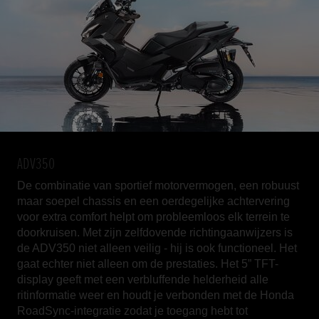
ADV350
De combinatie van sportief motorvermogen, een robuust
maar soepel chassis en een oerdegelijke achtervering
voor extra comfort helpt om probleemloos elk terrein te
doorkruisen. Met zijn zelfdovende richtingaanwijzers is
de ADV350 niet alleen veilig - hij is ook functioneel. Het
gaat echter niet alleen om de prestaties. Het 5” TFT-
display geeft met een verbluffende helderheid alle
ritinformatie weer en houdt je verbonden met de Honda
RoadSync-integratie zodat je toegang hebt tot