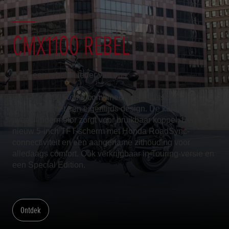
CMX1100 REBEL
Er zit een rebel in ieder van ons
De CMX1100 Rebel combineert een klassieke
bobberstijl met een eigentijds design. De karaktervolle
tweecilindermotor zorgt voor bruikbaar koppel. Een
nieuw 5-inch TFT-scherm met Honda RoadSync-
connectiviteit en een aangename zithouding voor
alledaags comfort. Ook verkrijgbaar in Touring-versie en
een Special Edition.
Ontdek