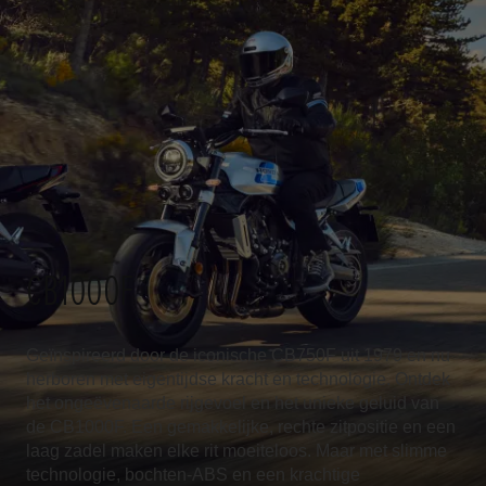
CB1000F
Geïnspireerd door de iconische CB750F uit 1979 en nu
herboren met eigentijdse kracht en technologie. Ontdek
het ongeëvenaarde rijgevoel en het unieke geluid van
de CB1000F. Een gemakkelijke, rechte zitpositie en een
laag zadel maken elke rit moeiteloos. Maar met slimme
technologie, bochten-ABS en een krachtige