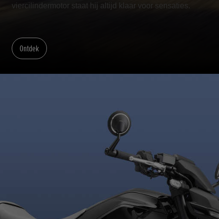
viercilindermotor staat hij altijd klaar voor sensaties.
Ontdek