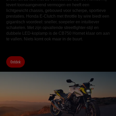
levert toonaangevend vermogen en heeft een
lichtgewicht chassis, gebouwd voor scherpe, sportieve
prestaties. Honda E-Clutch met throttle by wire biedt een
gigantisch voordeel: sneller, soepeler en intuïtiever
schakelen. Met zijn opvallende streetfighter-stijl en
dubbele LED-koplamp is de CB750 Hornet klaar om aan
te vallen. Niets komt ook maar in de buurt.
Ontdek