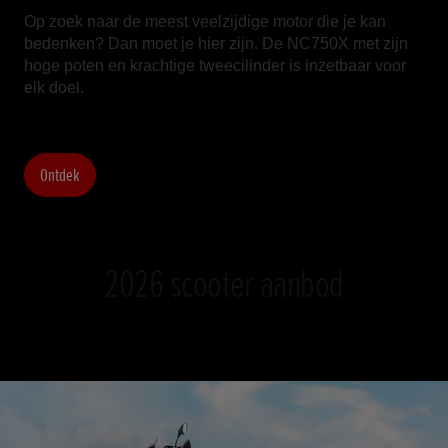
Op zoek naar de meest veelzijdige motor die je kan
bedenken? Dan moet je hier zijn. De NC750X met zijn
hoge poten en krachtige tweecilinder is inzetbaar voor
elk doel.
Ontdek
2026 scooter aanbod