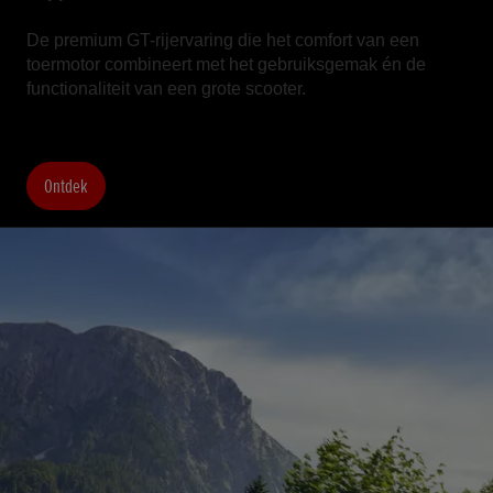
De premium GT-rijervaring die het comfort van een
toermotor combineert met het gebruiksgemak én de
functionaliteit van een grote scooter.
Ontdek