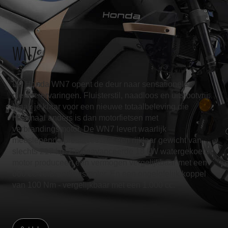
WN7
De Honda WN7 opent de deur naar sensationele
nieuwe ervaringen. Fluisterstil, naadloos en uitstootvrij.
Maak je klaar voor een nieuwe totaalbeleving die
helemaal anders is dan motorfietsen met
verbrandingsmotor. De WN7 levert waarlijk
meeslepende prestaties met een rijklaar gewicht van
slechts 217 kg. Z'n geavanceerde 18 kW watergekoelde
motor produceert een vermogen vergelijkbaar met een
600 cc-verbrandingsmotor. En een ongelofelijk koppel
van 100 Nm - vergelijkbaar met een 1.000 cc.