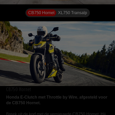
CB750 Hornet
XL750 Transalp
CB750 Hornet
Honda E-Clutch met Throttle by Wire, afgesteld voor
de CB750 Hornet.
Breek uit de korf met de vernieuwde CB750 Hornet. Hij