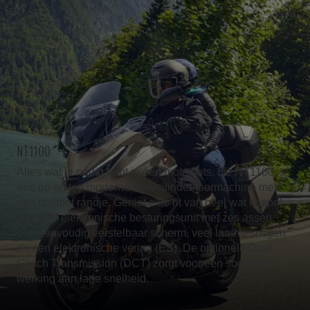
NT1100
Alles wat je nodig hebt in één motorfiets. De NT1100 is
een op en top moderne tweecilinder toermachine met
een sportief randje. Geniet elke rit van heel wat koppel,
een IMU elektronische besturingsunit met zes assen,
een eenvoudig verstelbaar scherm, veel laadvermogen
en een elektronische vering (ES). De optionele Dual-
Clutch Transmission (DCT) zorgt voor een soepelere
werking aan lage snelheid.