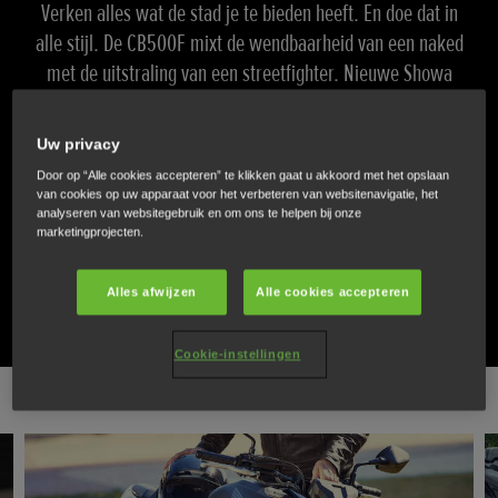
Verken alles wat de stad je te bieden heeft. En doe dat in
alle stijl. De CB500F mixt de wendbaarheid van een naked
met de uitstraling van een streetfighter. Nieuwe Showa
Separate Function Fork-Big Piston (SFF-BP) USD ophanging
en de dubbele remschijven vooraan brengen
Uw privacy
wendbaarheid en remkracht naar het volgende niveau. Het
Door op “Alle cookies accepteren” te klikken gaat u akkoord met het opslaan
tweecilinderblok, geschikt voor het A2-rijbewijs, levert
van cookies op uw apparaat voor het verbeteren van websitenavigatie, het
analyseren van websitegebruik en om ons te helpen bij onze
prestaties die zowel nieuwe als ervaren rijders kunnen
marketingprojecten.
bekoren. Scherpe nieuwe graphics vormen de perfecte
afwerking voor de CB500F.
Alles afwijzen
Alle cookies accepteren
Cookie-instellingen