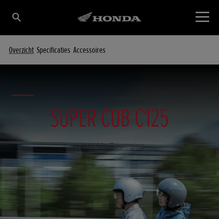
Overzicht
Specificaties
Accessoires
SUPER CUB C125
Wereld In Beweging