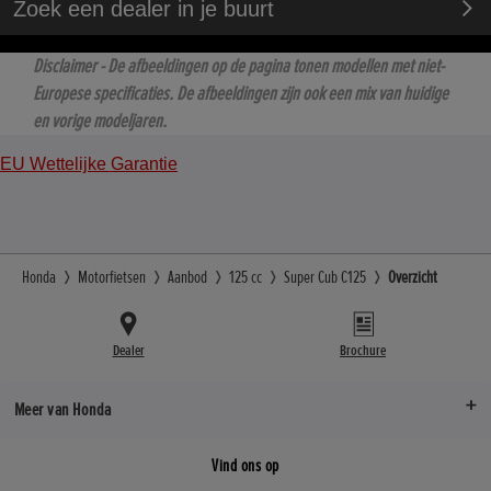
Zoek een dealer in je buurt
Disclaimer - De afbeeldingen op de pagina tonen modellen met niet-
Europese specificaties. De afbeeldingen zijn ook een mix van huidige
en vorige modeljaren.
EU Wettelijke Garantie
Honda
Motorfietsen
Aanbod
125 cc
Super Cub C125
Overzicht
Dealer
Brochure
Meer van Honda
Vind ons op