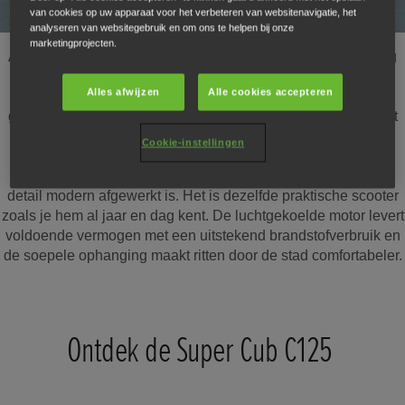
van cookies op uw apparaat voor het verbeteren van websitenavigatie, het
analyseren van websitegebruik en om ons te helpen bij onze
marketingprojecten.
Al meer dan 60 jaar lang zorgt de Super Cub voor eenvoudig
en robuust transport, voor miljoenen mensen over de hele
Alles afwijzen
Alle cookies accepteren
wereld. Ongevoelig voor trends en met geloofwaardigheid
gestoeld op decennialange betrouwbaarheid legt hij steevast
de lat op vlak van bruikbaarheid, zuinigheid en resolute
Cookie-instellingen
duurzaamheid. De retro uitstraling is onmiskenbaar en
authenticiteit stroomt door elke moer en bout heen terwijl elk
detail modern afgewerkt is. Het is dezelfde praktische scooter
zoals je hem al jaar en dag kent. De luchtgekoelde motor levert
voldoende vermogen met een uitstekend brandstofverbruik en
de soepele ophanging maakt ritten door de stad comfortabeler.
Ontdek de Super Cub C125