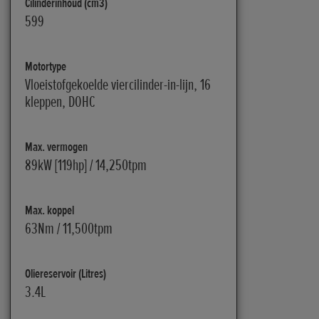
Cilinderinhoud (cm3)
599
Motortype
Vloeistofgekoelde viercilinder-in-lijn, 16
kleppen, DOHC
Max. vermogen
89kW [119hp] / 14,250tpm
Max. koppel
63Nm / 11,500tpm
Oliereservoir (Litres)
3.4L