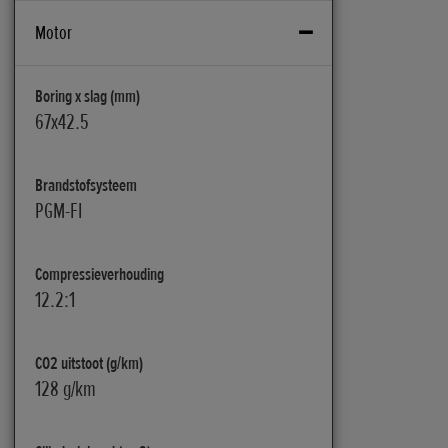
Motor
Boring x slag (mm)
67x42.5
Brandstofsysteem
PGM-FI
Compressieverhouding
12.2:1
CO2 uitstoot (g/km)
128 g/km