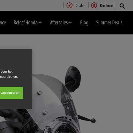
Dealer
Brochure
nce
Beleef Honda
Aftersales
Blog
Summer Deals
 voor het
ingprojecten.
s accepteren