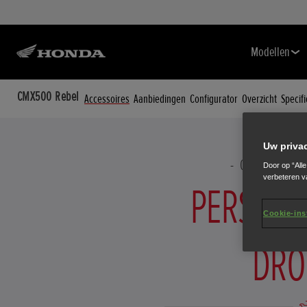
Modellen
CMX500 Rebel
Accessoires
Aanbiedingen
Configurator
Overzicht
Specifi
Uw priva
CMX500 Rebel
Door op “All
verbeteren v
PERSONAL
Cookie-ins
DRO