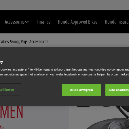
Accessoires
Finance
Honda Approved Bikes
Honda Insura
caties &amp; Prijs
Accessoires
cy
 accessoires
e cookies accepteren” te klikken gaat u akkoord met het opslaan van cookies op uw apparaat
an websitenavigatie, het analyseren van websitegebruik en om ons te helpen bij onze market
ISEER JE
tellingen
Alles afwijzen
Alle cookie
MEN