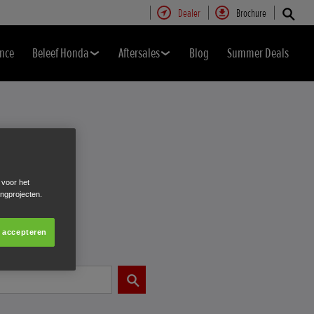
Dealer
Brochure
nce
Beleef Honda
Aftersales
Blog
Summer Deals
 voor het
ingprojecten.
s accepteren
Verzenden