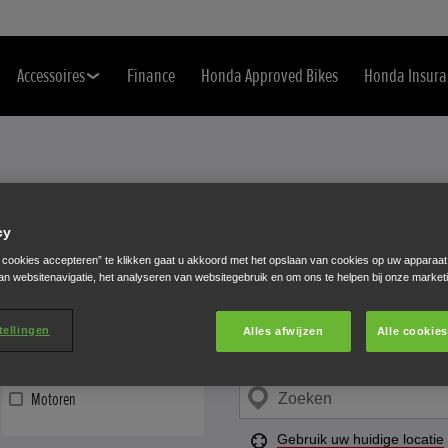
Accessoires
Finance
Honda Approved Bikes
Honda Insura
LER
cy
e cookies accepteren” te klikken gaat u akkoord met het opslaan van cookies op uw apparaat
oonlijke rondleiding
an websitenavigatie, het analyseren van websitegebruik en om ons te helpen bij onze market
deeën van Honda.
tellingen
Alles afwijzen
Alle cookie
Zoeken
Motoren
Gebruik uw huidige locatie