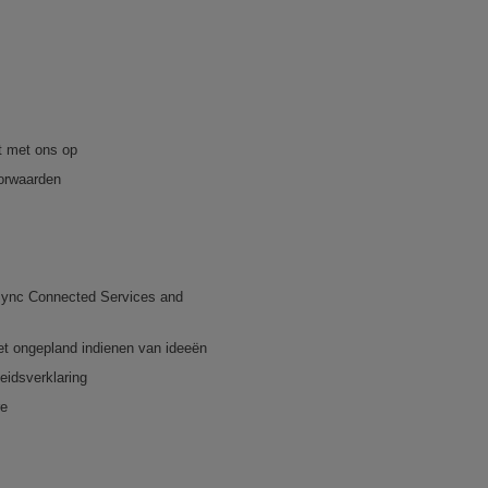
 met ons op
orwaarden
ync Connected Services and
et ongepland indienen van ideeën
eidsverklaring
re