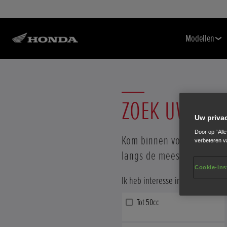
Modellen
ZOEK UW DEA
Uw priva
Door op “All
Kom binnen voor een pers
verbeteren v
langs de meest recente i
Cookie-ins
Ik heb interesse in...
Tot 50cc