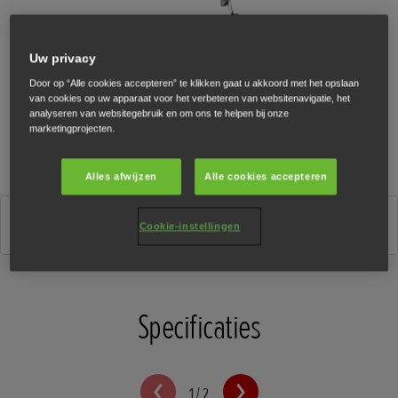
Uw privacy
Door op “Alle cookies accepteren” te klikken gaat u akkoord met het opslaan
van cookies op uw apparaat voor het verbeteren van websitenavigatie, het
analyseren van websitegebruik en om ons te helpen bij onze
marketingprojecten.
Alles afwijzen
Alle cookies accepteren
Matt Gunpowder Black Metallic
Cookie-instellingen
Specificaties
1
/
2