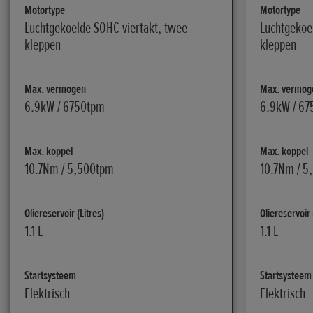
Motortype
Motortype
Luchtgekoelde SOHC viertakt, twee
Luchtgekoe
kleppen
kleppen
Max. vermogen
Max. vermog
6.9kW / 6750tpm
6.9kW / 6
Max. koppel
Max. koppel
10.7Nm / 5,500tpm
10.7Nm / 5
Oliereservoir (Litres)
Oliereservoir 
1.1 L
1.1 L
Startsysteem
Startsysteem
Elektrisch
Elektrisch