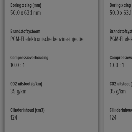
Boring x slag (mm)
Boring x slag
50.0 x 63.1 mm
50.0 x 63.
Brandstofsysteem
Brandstofsy
PGM-FI elektronische benzine-injectie
PGM-FI elek
Compressieverhouding
Compressiev
10.0 : 1
10.0 : 1
CO2 uitstoot (g/km)
CO2 uitstoot 
35 g/km
35 g/km
Cilinderinhoud (cm3)
Cilinderinhou
124
124