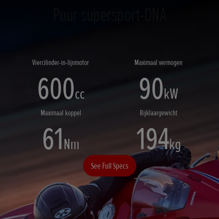
Puur supersport-DNA
Viercilinder-in-lijnmotor
Maximaal vermogen
600
90
cc
kW
Maximaal koppel
Rijklaargewicht
61
194
Nm
kg
See Full Specs