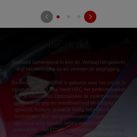
HRC racekit
Snelheid samengevat in één kit. Verlaag het gewicht,
drijf het vermogen op en verbeter de wegligging.
De nieuwe CBR600RR is geboren voor het circuit. Is
racen je passie? Dan heeft HRC het perfecte pakket
voor je ontwikkeld. Optimaliseer de motorprestaties,
verbeter de grip en wendbaarheid en verlaag het
gewicht. Kortom: al wat je nodig hebt voor kortere
rondetijden. Alle veiligheidsvoorzieningen voor de
openbare weg worden netjes verwijderd. De HRC-
onderdelen - het ECU, de bedrading, de ophanging
voor- en achteraan, de remschijven en de race-uitlaat -