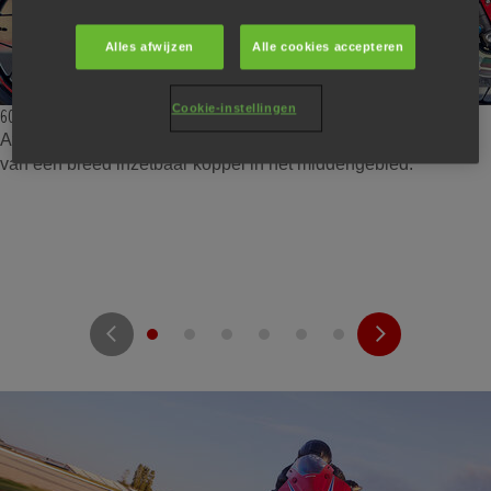
Alles afwijzen
Alle cookies accepteren
Cookie-instellingen
600 cc viercilinder-in-lijn.
Afgesteld voor maximale output bij hoge toeren en voorzien
van een breed inzetbaar koppel in het middengebied.