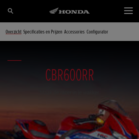
Overzicht
Specificaties en Prijzen
Accessories
Configurator
CBR600RR
Maak de racer in je wakker