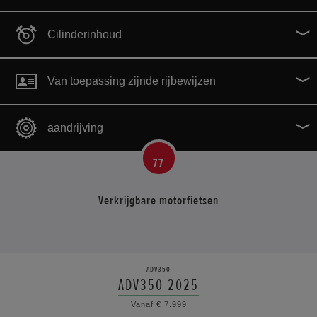
Cilinderinhoud
Van toepassing zijnde rijbewijzen
0
cc
‐
1800
cc
aandrijving
77
Verkrijgbare motorfietsen
ADV350
ADV350 2025
Vanaf € 7.999