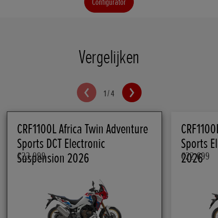
Configurator
Vergelijken
1
/
4
CRF1100L Africa Twin Adventure
CRF1100L
Sports DCT Electronic
Sports E
Suspension 2026
€23.999
2026
€22.699