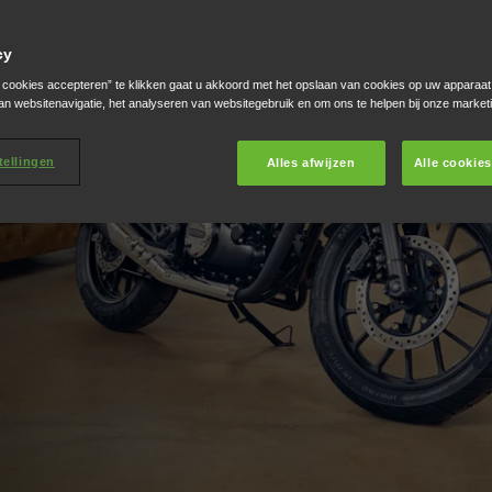
cy
e cookies accepteren” te klikken gaat u akkoord met het opslaan van cookies op uw apparaat
an websitenavigatie, het analyseren van websitegebruik en om ons te helpen bij onze market
tellingen
Alles afwijzen
Alle cookie