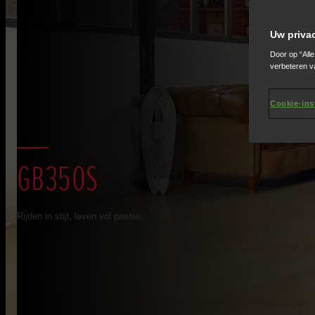
Uw priva
Door op “All
verbeteren v
Cookie-ins
GB350S
Rijden in stijl, leven vol passie.