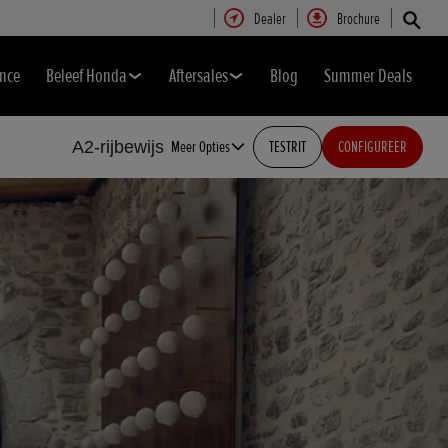
Dealer
Brochure
nce
Beleef Honda
Aftersales
Blog
Summer Deals
A2-rijbewijs
Meer Opties
TESTRIT
CONFIGUREER