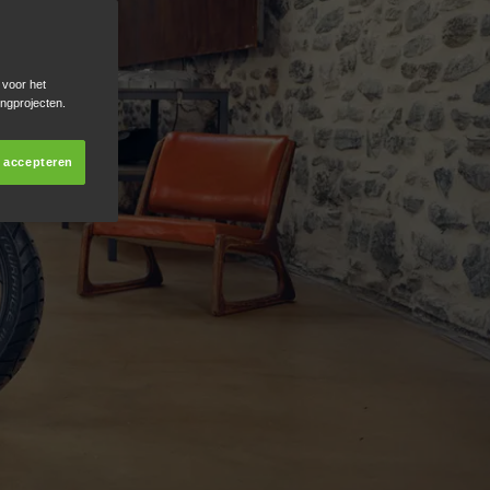
 voor het
ingprojecten.
s accepteren