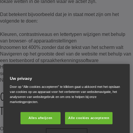
lokale wetten in de landen waar we actief zijn.
Dat betekent bijvoorbeeld dat je in staat moet zijn om het
volgende te doen:
Kleuren, contrastniveaus en lettertypen wijzigen met behulp
van browser- of apparaatinstellingen
Inzoomen tot 400% zonder dat de tekst van het scherm valt
Navigeren op het grootste deel van de website met behulp van
een toetsenbord of spraakherkenningssoftware
Het grootste deel van de website beluisteren met een
schermlezer (inclusief de meest recente versies van JAWS,
Uw privacy
NVDA en VoiceOver)
Door op “Alle cookies accepteren” te klikken gaat u akkoord met het opslaan
ONZE ONLINE
van cookies op uw apparaat voor het verbeteren van websitenavigatie, het
analyseren van websitegebruik en om ons te helpen bij onze
marketingprojecten.
TOEGANKELIJKHEIDSAUDIT
Alles afwijzen
Alle cookies accepteren
Onze website is geïmplementeerd met behulp van standaard