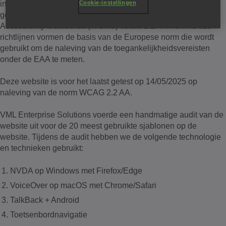
internettechnologieën, zoals HTML, CSS en JavaScript en is
Cookie-instellingen
getoetst aan de internationaal erkende Web Content
Accessibility Guidelines (WCAG) versie 2.2 AA-norm. Deze
richtlijnen vormen de basis van de Europese norm die wordt
gebruikt om de naleving van de toegankelijkheidsvereisten
onder de EAA te meten.
Deze website is voor het laatst getest op 14/05/2025 op
naleving van de norm WCAG 2.2 AA.
VML Enterprise Solutions voerde een handmatige audit van de
website uit voor de 20 meest gebruikte sjablonen op de
website. Tijdens de audit hebben we de volgende technologie
en technieken gebruikt:
NVDA op Windows met Firefox/Edge
VoiceOver op macOS met Chrome/Safari
TalkBack + Android
Toetsenbordnavigatie