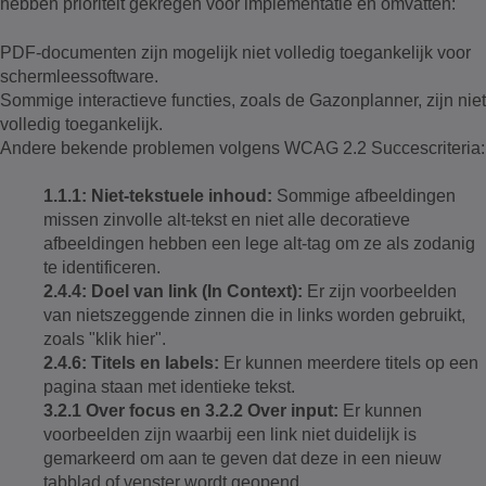
hebben prioriteit gekregen voor implementatie en omvatten:
PDF-documenten zijn mogelijk niet volledig toegankelijk voor
schermleessoftware.
Sommige interactieve functies, zoals de Gazonplanner, zijn niet
volledig toegankelijk.
Andere bekende problemen volgens WCAG 2.2 Succescriteria:
1.1.1: Niet-tekstuele inhoud:
Sommige afbeeldingen
missen zinvolle alt-tekst en niet alle decoratieve
afbeeldingen hebben een lege alt-tag om ze als zodanig
te identificeren.
2.4.4: Doel van link (In Context):
Er zijn voorbeelden
van nietszeggende zinnen die in links worden gebruikt,
zoals "klik hier".
2.4.6: Titels en labels:
Er kunnen meerdere titels op een
pagina staan met identieke tekst.
3.2.1 Over focus en 3.2.2 Over input:
Er kunnen
voorbeelden zijn waarbij een link niet duidelijk is
gemarkeerd om aan te geven dat deze in een nieuw
tabblad of venster wordt geopend.