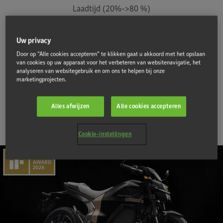
Laadtijd (20%->80 %)
Uw privacy
15.799 €
Door op “Alle cookies accepteren” te klikken gaat u akkoord met het opslaan
*Prijs afhankelijk van model en regio.
van cookies op uw apparaat voor het verbeteren van websitenavigatie, het
analyseren van websitegebruik en om ons te helpen bij onze
marketingprojecten.
Testrit
Vind een dealer
Alles afwijzen
Alle cookies accepteren
Cookie-instellingen