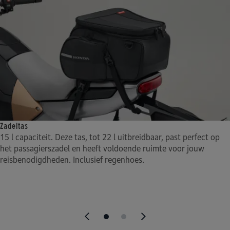
Velgen voor
Lader
Turning Radius
17 x MT3.50 Alu-gegoten wiel
Normal - Type2 Quick - CCS2
2.8 m
Velgen achter
Laadtijd 0% tot 100%
Wielbasis (mm)
17 x MT4.00 Alu-gegoten wiel
< 2h30min met Normal charge
1,480 mm
(Mode3)
Zadeltas
15 l capaciteit. Deze tas, tot 22 l uitbreidbaar, past perfect op
het passagierszadel en heeft voldoende ruimte voor jouw
reisbenodigdheden. Inclusief regenhoes.