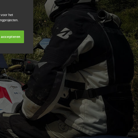
 voor het
ingprojecten.
s accepteren