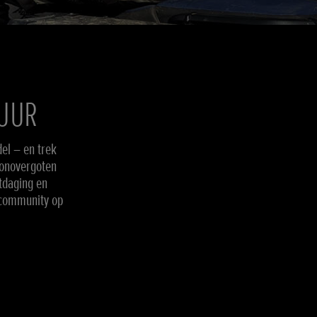
TUUR
el – en trek
zonovergoten
itdaging en
 community op