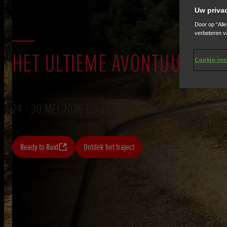
Uw priva
Door op “All
verbeteren v
HET ULTIEME AVONTUUR
Cookie-ins
24 - 30 MEI 2026 | Occitanië > Catalonië
Ready to Raid
Ontdek het traject