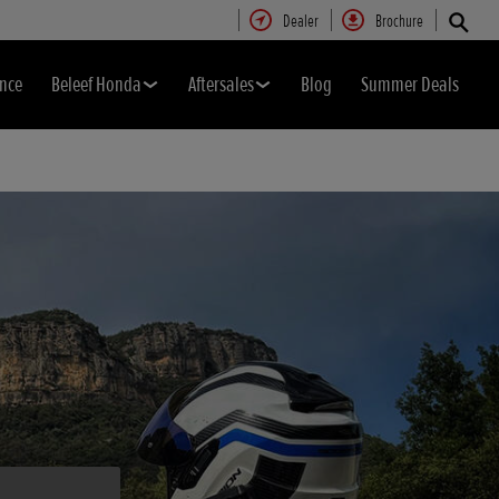
Dealer
Brochure
nce
Beleef Honda
Aftersales
Blog
Summer Deals