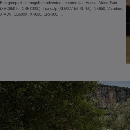
​Een greep uit de mogelijke adventure-motoren van Honda: Africa Twin
(XRC650 tot CRF1100L), Transalp (XL600V tot XL750), NX650, Varadero,
X-ADV, CB500X, XR650, CRF300, ...