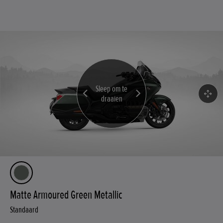
Loaded images for 360 view
Sleep om te
draaien
Matte Armoured Green Metallic
Standaard