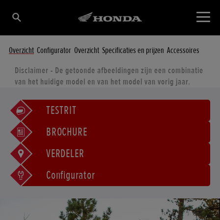
Overzicht
Configurator
Overzicht
Specificaties en prijzen
Accessoires
Disclaimer - De getoonde afbeeldingen zijn een combinatie
van het huidige model en van het model van vorig jaar.
TESTRIT
BROCHURE
VERDELER
Configurator