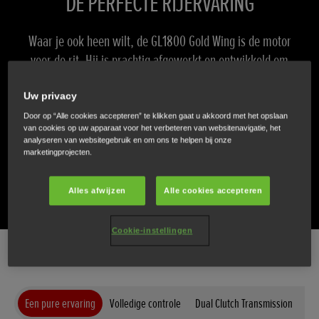
DE PERFECTE RIJERVARING
Waar je ook heen wilt, de GL1800 Gold Wing is de motor
voor de rit. Hij is prachtig afgewerkt en ontwikkeld om
toeren eenvoudiger en aangenamer te maken dan ooit
Uw privacy
tevoren. Aangedreven door een magnifieke 1.833 cc
zescilindermotor, beschikt u over een zeventraps Dual
Door op “Alle cookies accepteren” te klikken gaat u akkoord met het opslaan
van cookies op uw apparaat voor het verbeteren van websitenavigatie, het
Clutch Transmission (DCT), ondergebracht in een verfijnd,
analyseren van websitegebruik en om ons te helpen bij onze
marketingprojecten.
wendbaar chassis. De Gold Wing is gebouwd voor een pure
rijervaring.
Alles afwijzen
Alle cookies accepteren
Cookie-instellingen
Een pure ervaring
Volledige controle
Dual Clutch Transmission
Ge