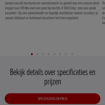
Geniet van dit mechanische meesterwerk en geniet van een enorm sterk
O
koppel van 170 Nm met een piek bij slechts 4.500 t/min, met een uniek
on
karakter. Op een opwindende en tegelijk moeiteloze manier acceleer je
we
vanuit stilstand en helemaal doorheen het toerengebied.
Co
me
Bekijk details over specificaties en
prijzen
SPECIFICATIES EN PRIJS