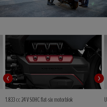
1.833 cc 24 V SOHC flat-six motorblok
U