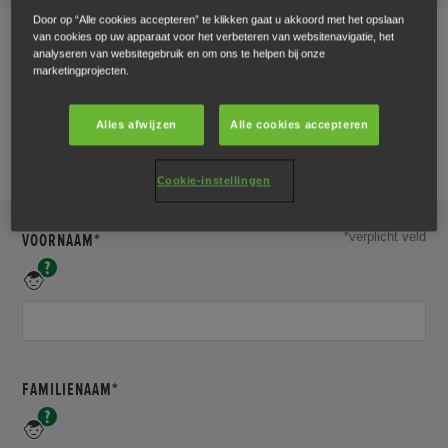
Door op “Alle cookies accepteren” te klikken gaat u akkoord met het opslaan
van cookies op uw apparaat voor het verbeteren van websitenavigatie, het
analyseren van websitegebruik en om ons te helpen bij onze
marketingprojecten.
Uw gegevens
Alles afwijzen
Alle cookies accepteren
Vul hier uw persoonlijke gegevens in
Cookie-instellingen
DIT
VOORNAAM*
*verplicht veld
VELD
Vul
IS
uw
voornaam
VERPLICHT
in
VUL
FAMILIENAAM*
UW
Vul
ACHTERNAAM
hier