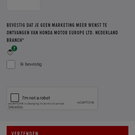
uw
VERPLICHT
postcode
in
BEVESTIG DAT JE GEEN MARKETING MEER WENST TE
ONTVANGEN VAN HONDA MOTOR EUROPE LTD. NEDERLAND
DIT
BRANCH*
VELD
verplicht
IS
veld
VERPLICHT
Ik bevestig
VERZENDEN