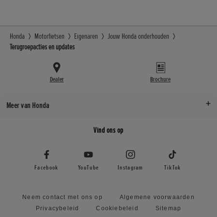
plaatje
onder
de
motorkap.
Honda
Motorfietsen
Eigenaren
Jouw Honda onderhouden
Terugroepacties en updates
Dealer
Brochure
Meer van Honda
Vind ons op
Facebook
YouTube
Instagram
TikTok
Neem contact met ons op
Algemene voorwaarden
Privacybeleid
Cookiebeleid
Sitemap