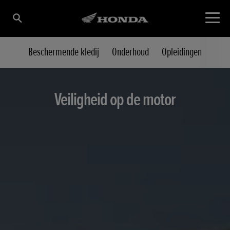
rheid
Beschermende kledij
Onderhoud
Opleidingen
Veiligheid op de motor