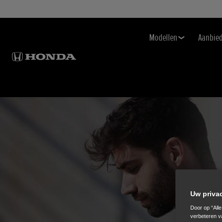
Modellen
Aanbie
Uw priva
Door op “All
verbeteren v