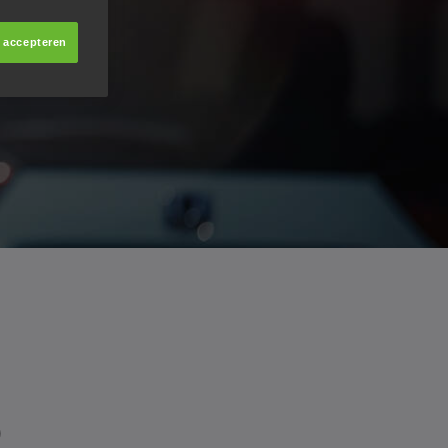
s accepteren
R