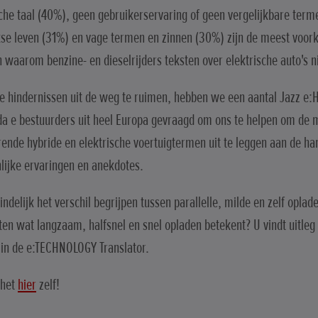
che taal (40%), geen gebruikerservaring of geen vergelijkbare terme
kse leven (31%) en vage termen en zinnen (30%) zijn de meest voo
 waarom benzine- en dieselrijders teksten over elektrische auto's ni
 hindernissen uit de weg te ruimen, hebben we een aantal Jazz e:
a e bestuurders uit heel Europa gevraagd om ons te helpen om de 
ende hybride en elektrische voertuigtermen uit te leggen aan de ha
lijke ervaringen en anekdotes.
eindelijk het verschil begrijpen tussen parallelle, milde en zelf opla
ten wat langzaam, halfsnel en snel opladen betekent? U vindt uitleg 
in de e:TECHNOLOGY Translator.
 het
hier
zelf!