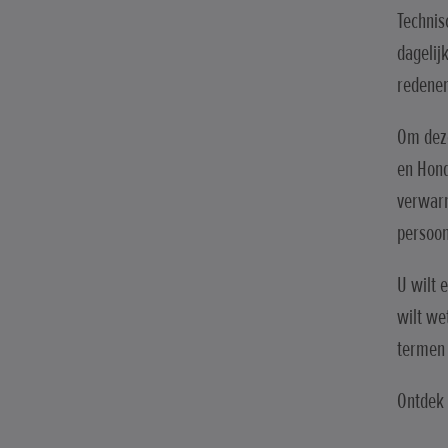
Technis
dagelij
redenen
Om deze
en Hond
verwarr
persoon
U wilt 
wilt we
termen 
Ontdek