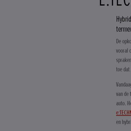
Hybrid
terme
De opko
vooral 
spraken
toe dat
Vandaag
van de 
auto. H
e:TECH
en hybr