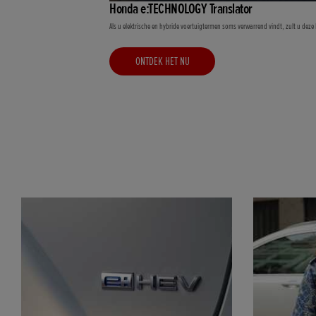
Honda e:TECHNOLOGY Translator
Als u elektrische en hybride voertuigtermen soms verwarrend vindt, zult u de
ONTDEK HET NU