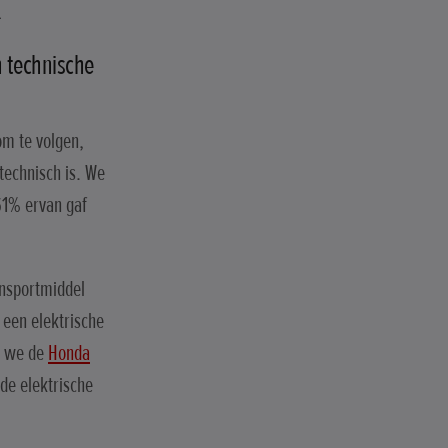
n technische
om te volgen,
technisch is. We
61% ervan gaf
ansportmiddel
 een elektrische
en we de
Honda
de elektrische