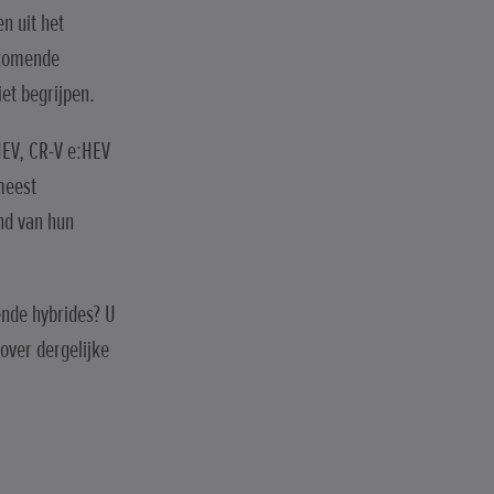
n uit het
rkomende
et begrijpen.
HEV, CR-V e:HEV
meest
nd van hun
dende hybrides? U
over dergelijke