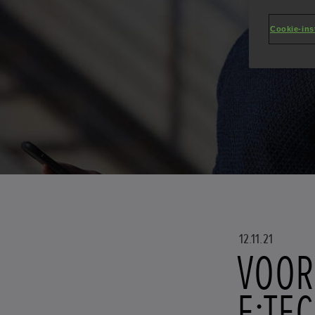
Cookie-ins
12.11.21
VOOR
E:TE