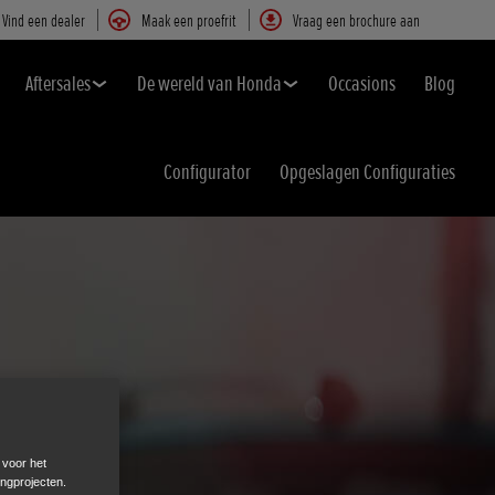
Vind een dealer
Maak een proefrit
Vraag een brochure aan
Aftersales
De wereld van Honda
Occasions
Blog
Configurator
Opgeslagen Configuraties
 voor het
ingprojecten.