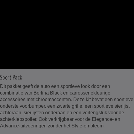
Sport Pack
Dit pakket geeft de auto een sportieve look door een
combinatie van Berlina Black en carrosseriekleurige
accessoires met chroomaccenten. Deze kit bevat een sportieve
onderste voorbumper, een zwarte grille, een sportieve sierlijst
achteraan, sierlijsten onderaan en een verlengstuk voor de
achterklepspoiler. Ook verkrijgbaar voor de Elegance- en
Advance-uitvoeringen zonder het Style-embleem.