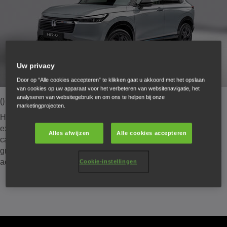
Uw privacy
Door op “Alle cookies accepteren” te klikken gaat u akkoord met het opslaan
van cookies op uw apparaat voor het verbeteren van websitenavigatie, het
analyseren van websitegebruik en om ons te helpen bij onze
Obscura Black Pack
marketingprojecten.
Het Obscura Black Pack geeft de auto een sportief en
expressief karakter door accessoires in zwart en
Alles afwijzen
Alle cookies accepteren
carrosseriekleur te combineren. Deze kit bevat een zwarte
grille, decoraties voor de mistlampen, een verlengstuk voor de
achterklepspoiler en HR1811 lichtmetalen velgen.
Cookie-instellingen