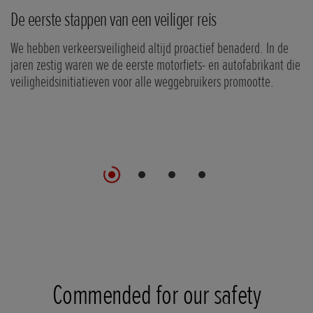
De eerste stappen van een veiliger reis
V
We hebben verkeersveiligheid altijd proactief benaderd. In de
La
jaren zestig waren we de eerste motorfiets- en autofabrikant die
SR
veiligheidsinitiatieven voor alle weggebruikers promootte.
vo
in
b
Commended for our safety