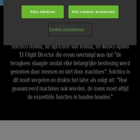
Alles afwijzen
Alle cookies accepteren
Falen was geen optie
Cookie-instellingen
Onze focus op veiligheid begon met een gesprek tussen
Soichiro Honda, de oprichter van Honda, en NASA's Apollo
13 Flight Director die ervan overtuigd was dat "de
terugkeer slaagde omdat elke belangrijke beslissing werd
genomen door mensen en niet door machines". Soichiro is
dit nooit vergeten en drukte het later als volgt uit: "Hoe
geavanceerd machines ook worden, de mens moet altijd
de essentiële functies in handen houden."
Scrollen