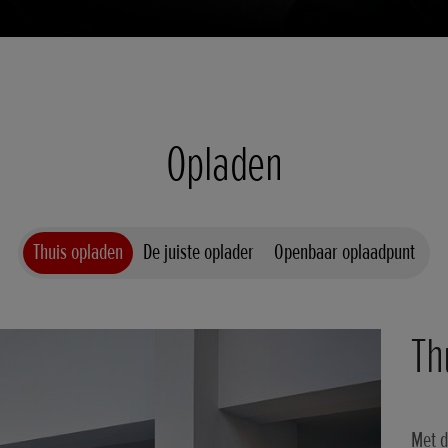
Opladen
Thuis opladen
De juiste oplader
Openbaar oplaadpunt
Th
Met d