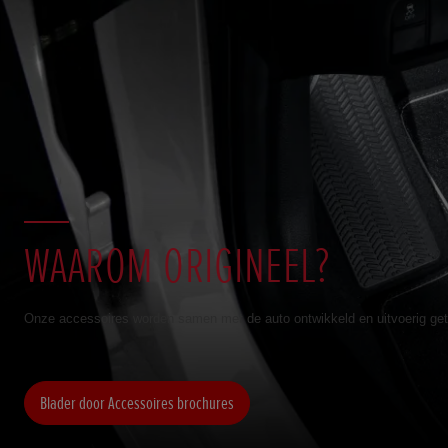
WAAROM ORIGINEEL?
Onze accessoires worden samen met de auto ontwikkeld en uitvoerig getest, 
Blader door Accessoires brochures