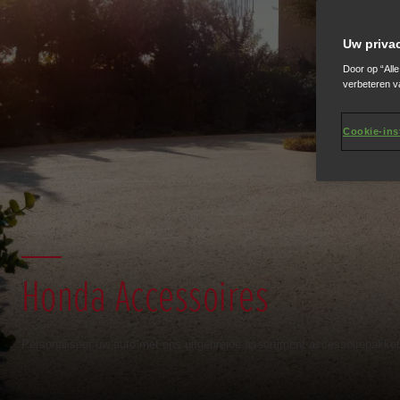
Uw priva
Door op “All
verbeteren v
Cookie-ins
Honda Accessoires
Personaliseer uw auto met ons uitgebreide assortiment accessoirepakkett