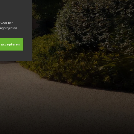
 voor het
ingprojecten.
s accepteren