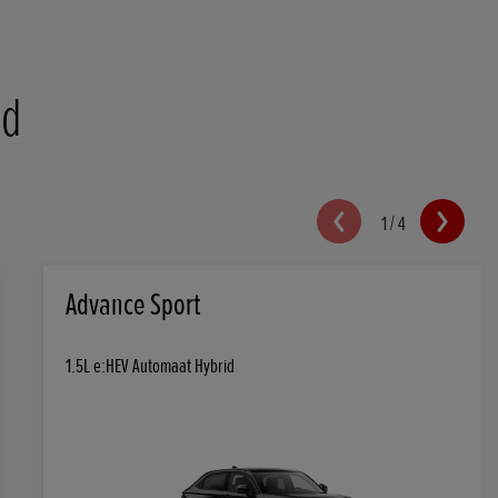
id
1
/
4
Advance Sport
1.5L e:HEV Automaat Hybrid