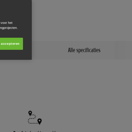
 inclusief
issies.
 voor het
ingprojecten.
s accepteren
Alle specificaties