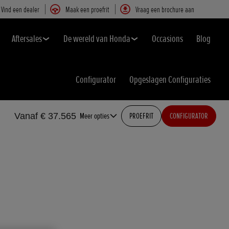
Vind een dealer
Maak een proefrit
Vraag een brochure aan
Aftersales
De wereld van Honda
Occasions
Blog
Configurator
Opgeslagen Configuraties
Vanaf € 37.565
Meer opties
PROEFRIT
CONFIGURATOR
,