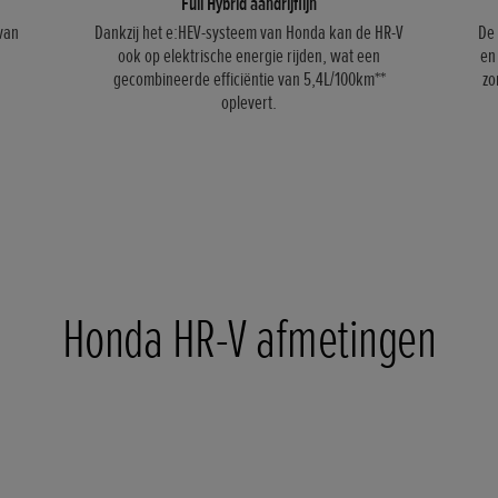
Full Hybrid aandrijflijn
van
Dankzij het e:HEV-systeem van Honda kan de HR-V
De 
ook op elektrische energie rijden, wat een
en
gecombineerde efficiëntie van 5,4L/100km**
zo
oplevert.
Honda HR-V afmetingen