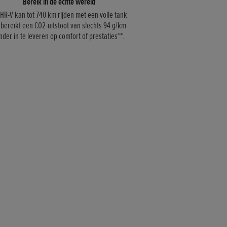
Bereik in de echte wereld
HR-V kan tot 740 km rijden met een volle tank
 bereikt een CO2-uitstoot van slechts 94 g/km
nder in te leveren op comfort of prestaties**.