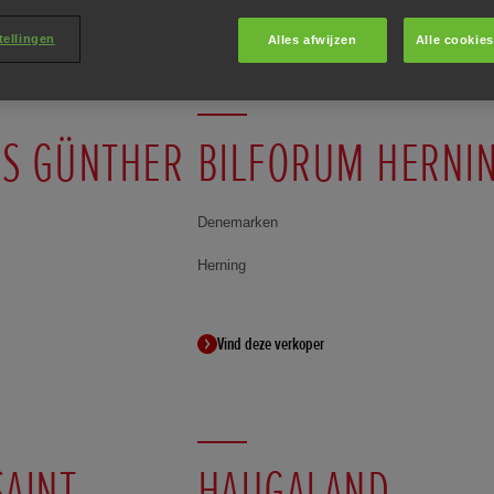
tellingen
Alles afwijzen
Alle cookie
S GÜNTHER
BILFORUM HERNI
Denemarken
Herning
Vind deze verkoper
AINT-
HAUGALAND