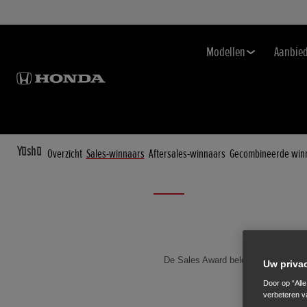
Modellen
Aanbie
Yūshū
Overzicht
Sales-winnaars
Aftersales-winnaars
Gecombineerde win
De Sales Award beloont retailers di
Uw priva
stellen. De
Door op “All
verbeteren v