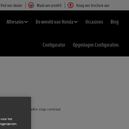
Vind een dealer
Maak een proefrit
Vraag een brochure aan
Aftersales
De wereld van Honda
Occasions
Blog
Configurator
Opgeslagen Configuraties
 uw behoeften bij elke stap centraal
eid behalen.
 voor het
ingprojecten.