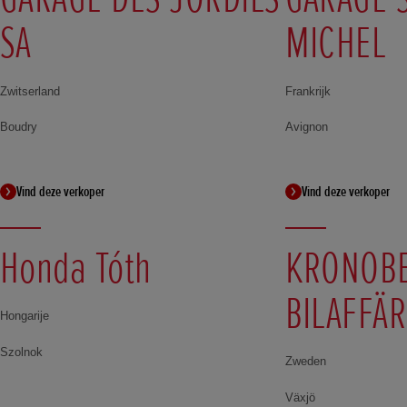
SA
MICHEL
Zwitserland
Frankrijk
Boudry
Avignon
Vind deze verkoper
Vind deze verkoper
Honda Tóth
KRONOB
BILAFFÄR
Hongarije
Szolnok
Zweden
Växjö