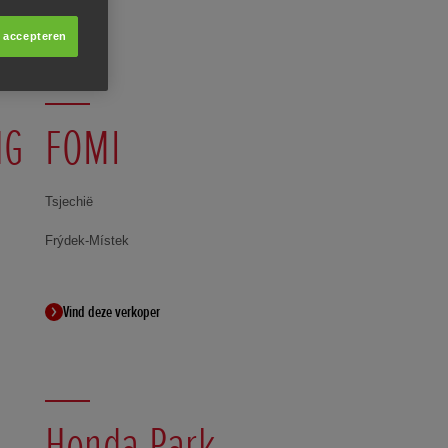
s accepteren
NG
FOMI
Tsjechië
Frýdek-Místek
Vind deze verkoper
Honda Park