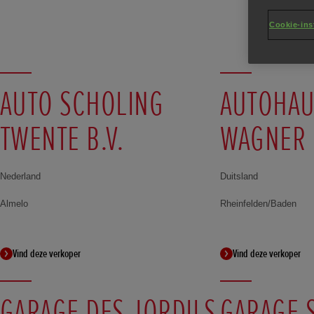
Cookie-ins
AUTO SCHOLING
AUTOHAU
TWENTE B.V.
WAGNER
Nederland
Duitsland
Almelo
Rheinfelden/Baden
Vind deze verkoper
Vind deze verkoper
GARAGE DES JORDILS
GARAGE S