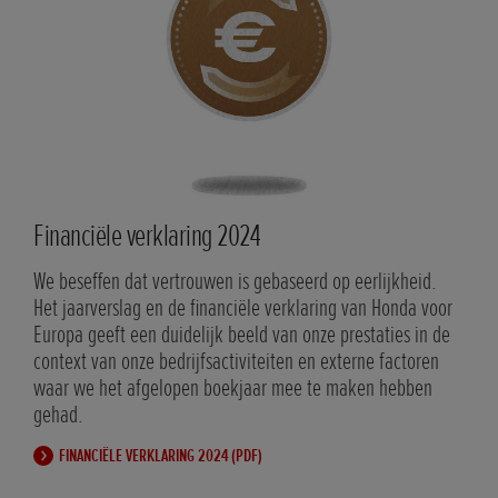
Financiële verklaring 2024
Fisc
We beseffen dat vertrouwen is gebaseerd op eerlijkheid.
In E
Het jaarverslag en de financiële verklaring van Honda voor
fisc
Europa geeft een duidelijk beeld van onze prestaties in de
bela
context van onze bedrijfsactiviteiten en externe factoren
inte
waar we het afgelopen boekjaar mee te maken hebben
de s
gehad.
deta
onze
FINANCIËLE VERKLARING 2024 (PDF)
F