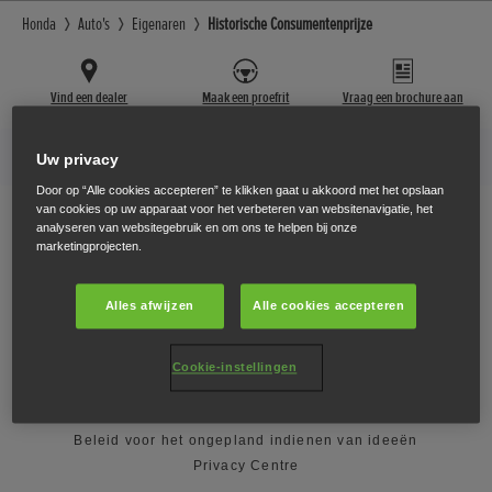
Honda
Auto's
Eigenaren
Historische Consumentenprijze
Vind een dealer
Maak een proefrit
Vraag een brochure aan
Meer van Honda
Uw privacy
Door op “Alle cookies accepteren” te klikken gaat u akkoord met het opslaan
Vind ons op
van cookies op uw apparaat voor het verbeteren van websitenavigatie, het
analyseren van websitegebruik en om ons te helpen bij onze
marketingprojecten.
Facebook
YouTube
Instagram
Alles afwijzen
Alle cookies accepteren
Neem contact met ons op
Algemene voorwaarden
Cookie-instellingen
Privacybeleid
Cookiebeleid
Sitemap
Vind een dealer
Beleid voor het ongepland indienen van ideeën
Privacy Centre