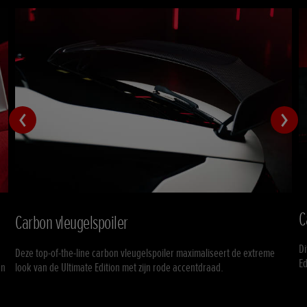
C
Carbon vleugelspoiler
D
Deze top-of-the-line carbon vleugelspoiler maximaliseert de extreme
Ed
en
look van de Ultimate Edition met zijn rode accentdraad.