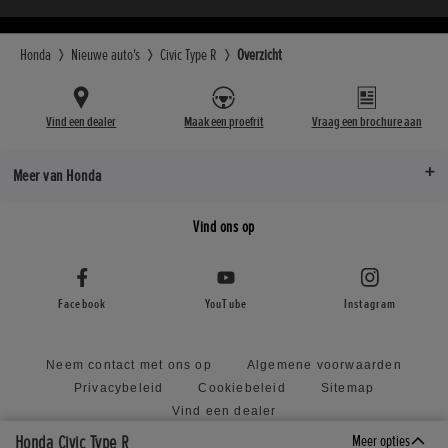
Honda
Nieuwe auto's
Civic Type R
Overzicht
Vind een dealer
Maak een proefrit
Vraag een brochure aan
Meer van Honda
Vind ons op
Facebook
YouTube
Instagram
Neem contact met ons op
Algemene voorwaarden
Privacybeleid
Cookiebeleid
Sitemap
Vind een dealer
Beleid voor het ongepland indienen van ideeën
Honda Civic Type R
Meer opties