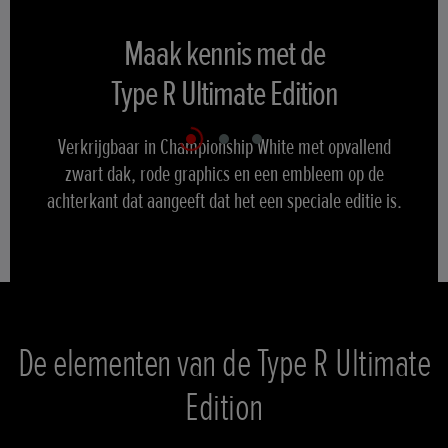
Maak kennis met de
Maak kennis met de
Maak kennis met de
Type R Ultimate Edition
Type R Ultimate Edition
Type R Ultimate Edition
Verkrijgbaar in Championship White met opvallend
Verkrijgbaar in Championship White met opvallend zwart
Verkrijgbaar in Championship White met opvallend zwart
zwart dak, rode graphics en een embleem op de
dak, rode graphics en een embleem op de achterkant dat
dak, rode graphics en een embleem op de achterkant dat
achterkant dat aangeeft dat het een speciale editie is.
aangeeft dat het een speciale editie is.
aangeeft dat het een speciale editie is.
De elementen van de Type R Ultimate
Edition