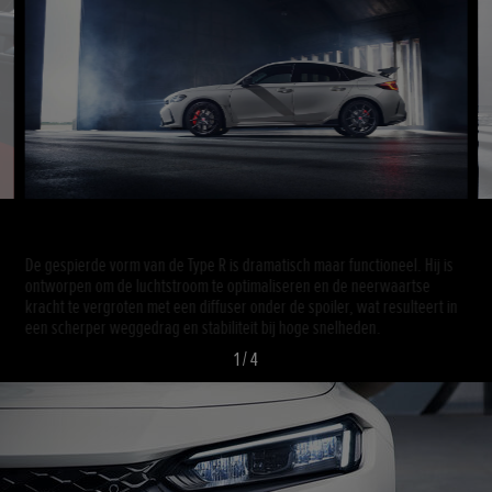
Elke fractie van een seconde telt
De gespierde vorm van de Type R is dramatisch maar functioneel. Hij is
ontworpen om de luchtstroom te optimaliseren en de neerwaartse
kracht te vergroten met een diffuser onder de spoiler, wat resulteert in
een scherper weggedrag en stabiliteit bij hoge snelheden.
1
/
4