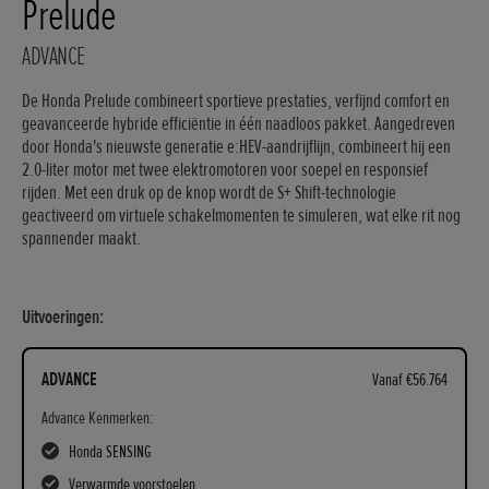
Prelude
ADVANCE
De Honda Prelude combineert sportieve prestaties, verfijnd comfort en
geavanceerde hybride efficiëntie in één naadloos pakket. Aangedreven
door Honda's nieuwste generatie e:HEV-aandrijflijn, combineert hij een
2.0-liter motor met twee elektromotoren voor soepel en responsief
rijden. Met een druk op de knop wordt de S+ Shift-technologie
geactiveerd om virtuele schakelmomenten te simuleren, wat elke rit nog
spannender maakt.
Uitvoeringen:
ADVANCE
Vanaf €56.764
Advance Kenmerken:
Honda SENSING
Verwarmde voorstoelen