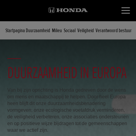
Startpagina Duurzaamheid
Milieu
Sociaal
Veiligheid
Verantwoord bestuur
DUURZAAMHEID IN EUROPA
Van bij zijn oprichting is Honda gedreven door de wens
om mens en maatschappij te helpen. Door heel Europa
heen blijft dit onze duurzaamheidsbenadering
vormgeven: onze ecologische voetafdruk verminderen,
de veiligheid verbeteren, onze associaties ondersteunen
en op positieve wijze bijdragen tot de gemeenschappen
waar we actief zijn.