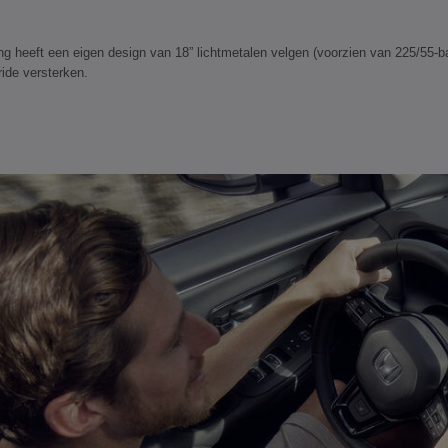
ng heeft een eigen design van 18” lichtmetalen velgen (voorzien van 225/55-b
ide versterken.