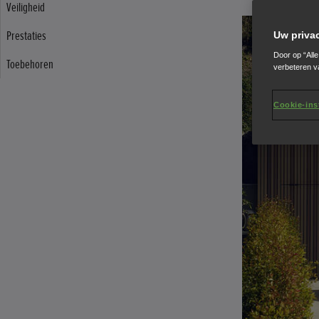
Veiligheid
Prestaties
Uw priva
Door op “All
Toebehoren
verbeteren v
Cookie-ins