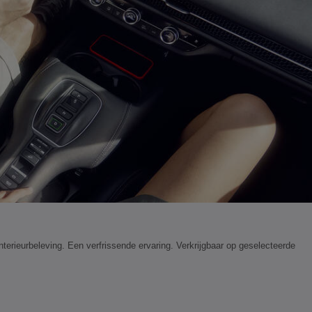
nterieurbeleving. Een verfrissende ervaring. Verkrijgbaar op geselecteerde