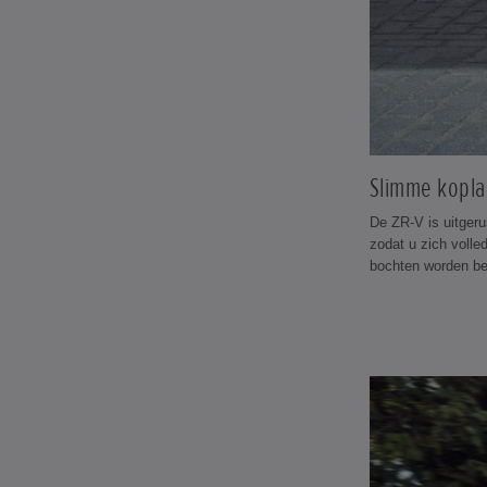
Slimme kopl
De ZR-V is uitgeru
zodat u zich volle
bochten worden bet