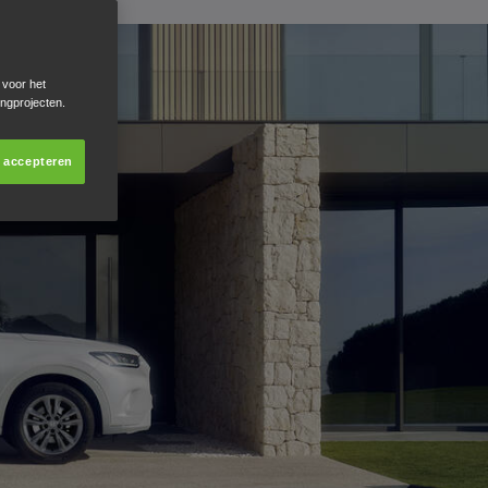
 voor het
ingprojecten.
s accepteren