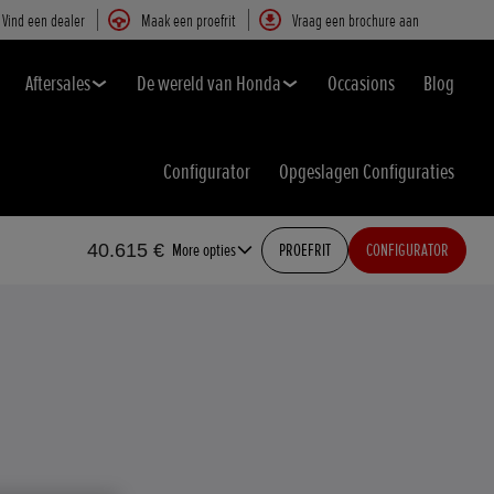
Vind een dealer
Maak een proefrit
Vraag een brochure aan
Aftersales
De wereld van Honda
Occasions
Blog
Configurator
Opgeslagen Configuraties
40.615 €
More opties
PROEFRIT
CONFIGURATOR