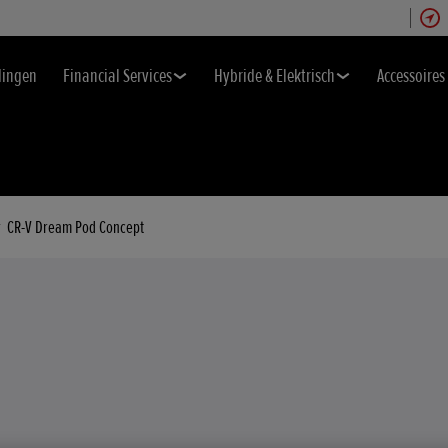
dingen
Financial Services
Hybride & Elektrisch
Accessoires
r
CR-V Dream Pod Concept