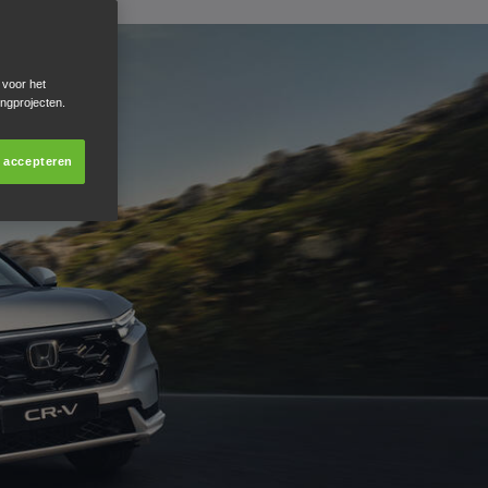
 voor het
ingprojecten.
s accepteren