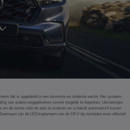
ysteem dat is opgedeeld in een bovenste en onderste sectie. Het systeem
inding van andere weggebruikers zoveel mogelijk te beperken. Uitvoeringen
a om de ruimte vóór de auto te scannen en schakelt automatisch tussen
. Daarnaast zijn de LED-koplampen van de CR-V bij mistrijden even effectief