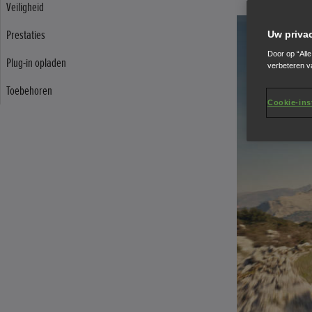
Veiligheid
Prestaties
Uw priva
Door op “All
Plug-in opladen
verbeteren v
Toebehoren
Cookie-ins