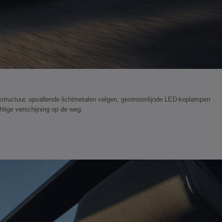
structuur, opvallende lichtmetalen velgen, gestroomlijnde LED-koplampen
htige verschijning op de weg.