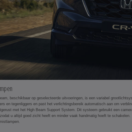
ampen
eam, beschikbaar op geselecteerde uitvoeringen, is een variabel grootlichts
gers en tegenliggers en past het verlichtingsbereik automatisch aan om verbl
itgerust met het High Beam Support System. Dit systeem gebruikt een camer
, zodat u altijd goed zicht heeft en minder vaak handmatig hoeft te schakelen
 mistlampen.