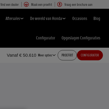
Vind een dealer
Maak een proefrit
Vraag een brochure aan
Aftersales
De wereld van Honda
Occasions
Blog
Configurator
Opgeslagen Configuraties
Vanaf € 50.610
Meer opties
PROEFRIT
CONFIGURATOR