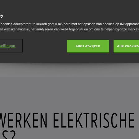
cy
e cookies accepteren” te klikken gaat u akkoord met het opslaan van cookies op uw apparaat
an websitenavigatie, het analyseren van websitegebruik en om ons te helpen bij onze market
tellingen
Alles afwijzen
Alle cookie
WERKEN ELEKTRISCHE
'S?