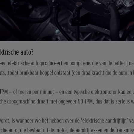
ktrische auto?
en elektrische auto produceert en pompt energie van de batterij na
laats, zodat bruikbaar koppel ontstaat (een draaikracht die de auto i
TPM – of toeren per minuut – en een typische elektromotor kan een
ische droogmachine draait met ongeveer 50 TPM, dus dat is serieus
rdt, is wanneer we het hebben over de ‘elektrische aandrijflijn’ van
he auto, die bestaat uit de motor, de aandrijfassen en de transmis