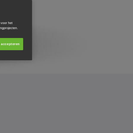
 voor het
ingprojecten.
s accepteren