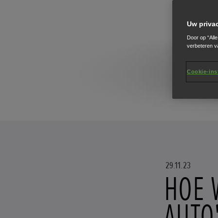
Uw priva
Door op “All
verbeteren v
Cookie-ins
29.11.23
HOE 
AUTO