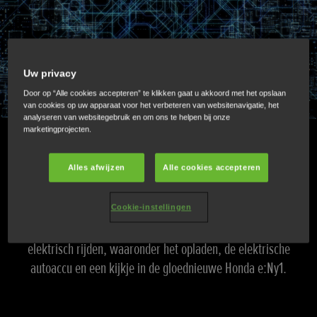
Uw privacy
Door op “Alle cookies accepteren” te klikken gaat u akkoord met het opslaan
van cookies op uw apparaat voor het verbeteren van websitenavigatie, het
analyseren van websitegebruik en om ons te helpen bij onze
marketingprojecten.
e-MOBILITY
Alles afwijzen
Alle cookies accepteren
Met de voortdurende technologische doorbraken valt er
meer te leren over elektrische voertuigen. Hier vindt u een
Cookie-instellingen
gedetailleerde blik op de spannende toekomst van
elektrisch rijden, waaronder het opladen, de elektrische
autoaccu en een kijkje in de gloednieuwe Honda e:Ny1.