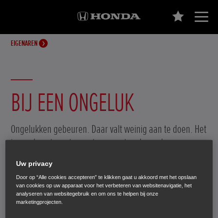
EIGENAREN
BIJ EEN ONGELUK
Ongelukken gebeuren. Daar valt weinig aan te doen. Het
is goed om te weten wat we moeten doen als er een
ongeluk gebeurt, zodat u en uw Honda snel weer op
Uw privacy
weg kunnen.
Door op “Alle cookies accepteren” te klikken gaat u akkoord met het opslaan
van cookies op uw apparaat voor het verbeteren van websitenavigatie, het
analyseren van websitegebruik en om ons te helpen bij onze
marketingprojecten.