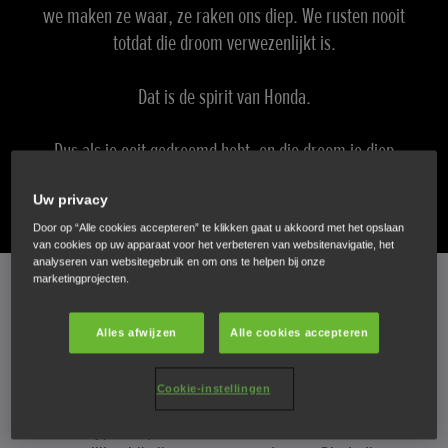
we maken ze waar, ze raken ons diep. We rusten nooit
totdat die droom verwezenlijkt is.
Dat is de spirit van Honda.
Dus als je ooit gedroomd hebt, en die droom je diep
geraakt heeft, dan ben je aan het juiste adres.
Uw privacy
Door op “Alle cookies accepteren” te klikken gaat u akkoord met het opslaan
van cookies op uw apparaat voor het verbeteren van websitenavigatie, het
Scrollen
analyseren van websitegebruik en om ons te helpen bij onze
marketingprojecten.
Alles afwijzen
Alle cookies accepteren
ERFGOED
Cookie-instellingen
Onze stichter, Soichiro Honda, was een dromer. Toen hij
de 50 cc Type A op de wereld losliet in 1947