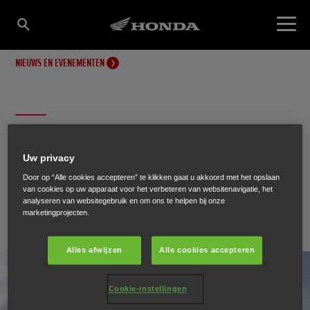
NIEUWS EN EVENEMENTEN
Download de Honda Motor
Uw privacy
Experience App
Door op “Alle cookies accepteren” te klikken gaat u akkoord met het opslaan
van cookies op uw apparaat voor het verbeteren van websitenavigatie, het
analyseren van websitegebruik en om ons te helpen bij onze
marketingprojecten.
18 januari 2019
Alles afwijzen
Alle cookies accepteren
Cookie-instellingen