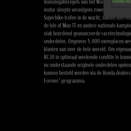
homologatieregels van het World Superbike 
Cookie-ins
motor sleepte vervolgens zowel in 1988 als 
Superbike-trofee in de wacht, samen met ee
de Isle of Man TT en andere nationale kamp
stak boordevol geavanceerde racetechnologie
onderdelen. Ongeveer 5.000 exemplaren we
klanten van over de hele wereld. Om eigenaa
RC30 in optimaal werkende conditie te kunn
nu onderstaande originele onderdelen opnie
kunnen besteld worden via de Honda dealers 
Forever'-programma.