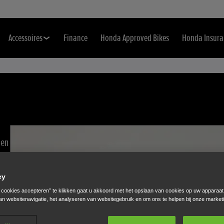
Accessoires
Finance
Honda Approved Bikes
Honda Insura
len
cy
e cookies accepteren” te klikken gaat u akkoord met het opslaan van cookies op uw apparaat
an websitenavigatie, het analyseren van websitegebruik en om ons te helpen bij onze market
C30) volgens de