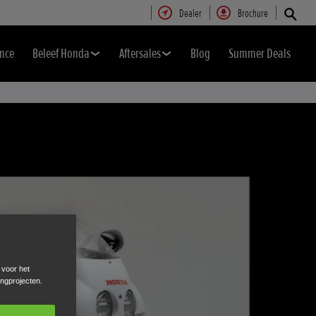
Dealer
Brochure
nce
Beleef Honda
Aftersales
Blog
Summer Deals
 voor het
ingprojecten.