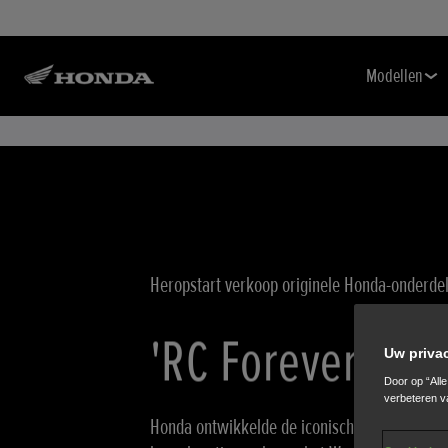
Modellen
Heropstart verkoop originele Honda-onderde
'RC Forever'
Uw priva
Door op “All
verbeteren v
Honda ontwikkelde de iconische VFR750R (R