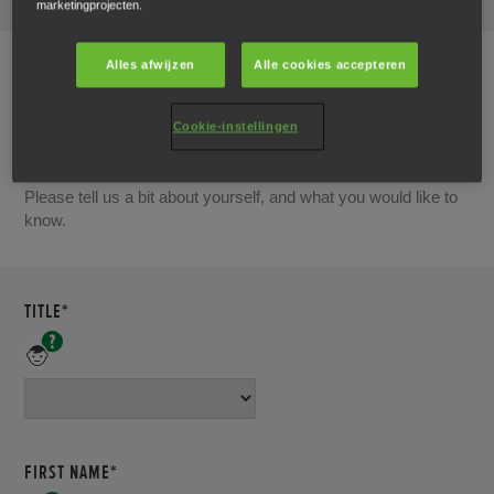
marketingprojecten.
Alles afwijzen
Alle cookies accepteren
Cookie-instellingen
Your details
Please tell us a bit about yourself, and what you would like to
know.
TITLE*
Please
enter
your
title
FIRST NAME*