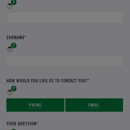
Please
enter
your
first
name
SURNAME*
Please
enter
your
surname
HOW WOULD YOU LIKE US TO CONTACT YOU?*
Please
enter
your
PHONE
EMAIL
preferred
method
of
YOUR QUESTION*
contact