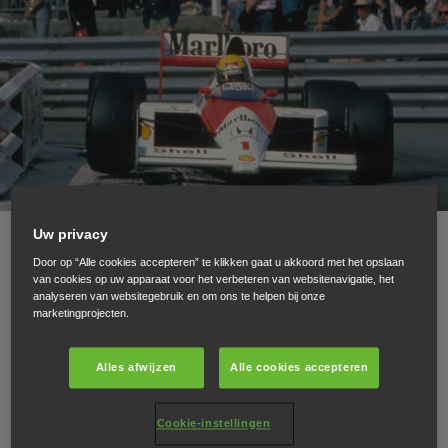
Uw privacy
Enkele cijfers over
Door op “Alle cookies accepteren” te klikken gaat u akkoord met het opslaan
van cookies op uw apparaat voor het verbeteren van websitenavigatie, het
analyseren van websitegebruik en om ons te helpen bij onze
Honda in de F1
marketingprojecten.
Alles afwijzen
Alle cookies accepteren
Bij zijn debuut in 1964 verraste Honda de F1-
Cookie-instellingen
wereld met zijn RA272 met 1,5 liter V12-motor.