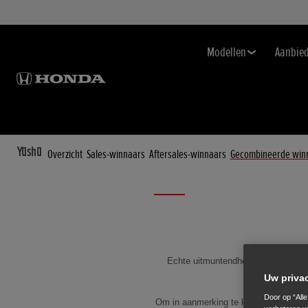
Modellen
Aanbie
Yūshū
Overzicht
Sales-winnaars
Aftersales-winnaars
Gecombineerde win
Echte uitmuntendheid blijft consta
H
Uw priva
Door op “All
Om in aanmerking te komen, moeten de 