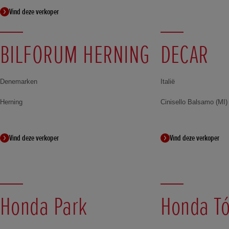
Vind deze verkoper
BILFORUM HERNING
DECAR
Denemarken
Italië
Herning
Cinisello Balsamo (MI)
Vind deze verkoper
Vind deze verkoper
Honda Park
Honda T