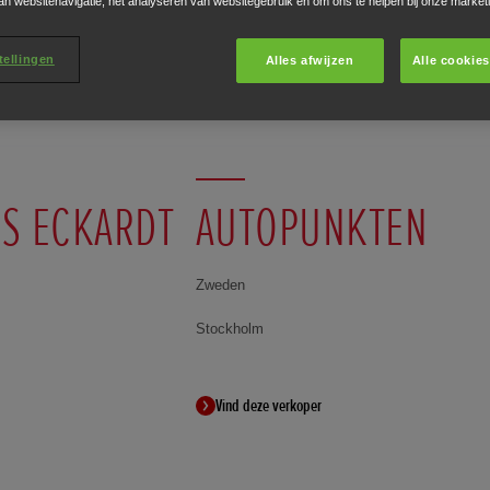
an websitenavigatie, het analyseren van websitegebruik en om ons te helpen bij onze market
score in elk land ontvangt de award.
tellingen
Alles afwijzen
Alle cookie
S ECKARDT
AUTOPUNKTEN
Zweden
Stockholm
Vind deze verkoper