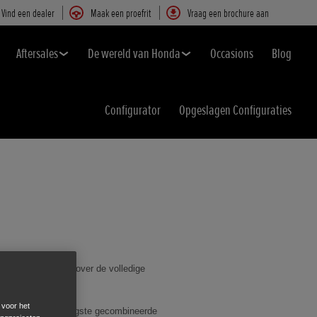
Vind een dealer
Maak een proefrit
Vraag een brochure aan
Aftersales
De wereld van Honda
Occasions
Blog
Configurator
Opgeslagen Configuraties
vredenheid bieden over de volledige
g.
 voor het
 retailer met de hoogste gecombineerde