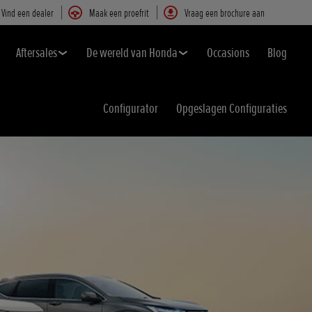
Vind een dealer
Maak een proefrit
Vraag een brochure aan
Aftersales
De wereld van Honda
Occasions
Blog
Configurator
Opgeslagen Configuraties