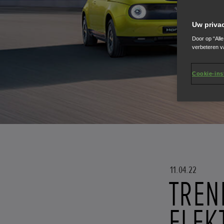
Uw priva
Door op “All
verbeteren v
Cookie-ins
11.04.22
TREN
ELEK