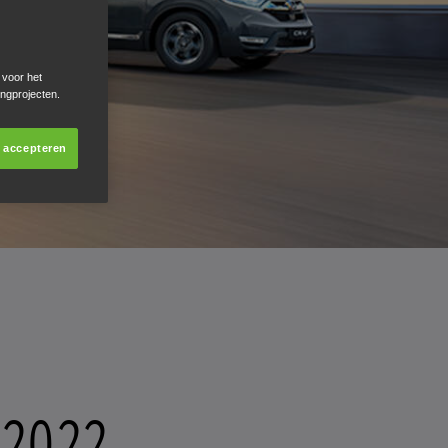
 voor het
ingprojecten.
s accepteren
 2022