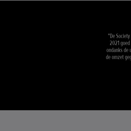
"De Society
2021 goed 
ondanks de u
de omzet geg