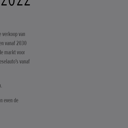
de verkoop van
len vanaf 2030
de markt voor
eselauto's vanaf
n.
en even de