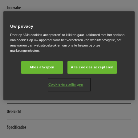
Innovatie
Specificaties
Uw privacy
Door op “Alle cookies accepteren” te klikken gaat u akkoord met het opslaan
Product Data Information Sheet
van cookies op uw apparaat voor het verbeteren van websitenavigatie, het
analyseren van websitegebruik en om ons te helpen bij onze
marketingprojecten.
Enkeltraps
Overzicht
Alles afwijzen
Alle cookies accepteren
Specificaties
Cookie-instellingen
6-serie
Overzicht
Specificaties